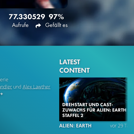
77.330
529
97%
Aufrufe
Gefällt es
LATEST
CONTENT
erie
ndler
und
Alex Lawther
y+
DREHSTART UND CAST-
ZUWACHS FÜR ALIEN: EARTH
STAFFEL 2
ALIEN: EARTH
vor 29 Tag