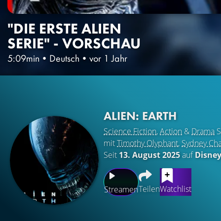
"DIE ERSTE ALIEN
SERIE" - VORSCHAU
5:09min
•
Deutsch
•
vor 1 Jahr
ALIEN: EARTH
Science Fiction
,
Action
&
Drama
S
mit
Timothy Olyphant
,
Sydney Cha
Seit
13. August 2025
auf
Disne
Teilen
Watchlist
Streamen