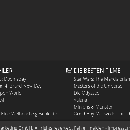
AILER
DIE BESTEN FILME
 5: Doomsday
Star Wars: The Mandaloria
n 4: Brand New Day
Masters of the Universe
Open World
Die Odyssee
vil
Vaiana
Minions & Monster
 Eine Weihnachtsgeschichte
Good Boy: Wir wollen nur d
arketing GmbH
. All rights reserved.
Fehler melden
 - 
Impressu