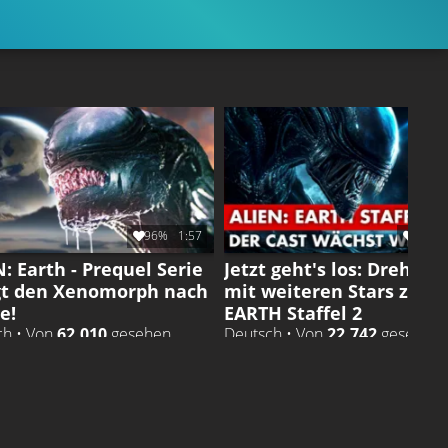
96%
1:57
92%
: Earth - Prequel Serie
Jetzt geht's los: Drehstar
gt den Xenomorph nach
mit weiteren Stars zu AL
e!
EARTH Staffel 2
ch • Von
62.010
gesehen
Deutsch • Von
22.742
gesehen