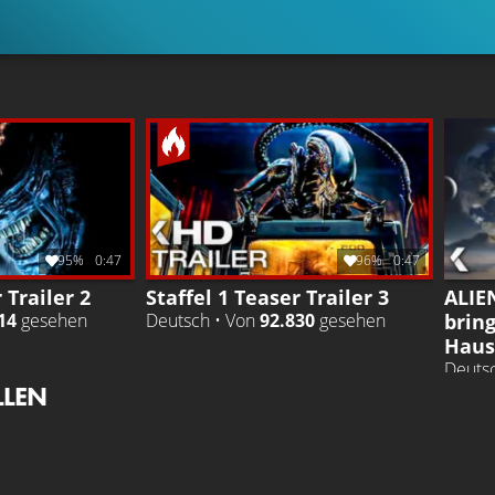
95%
0:47
96%
0:47
 Trailer 2
Staffel 1 Teaser Trailer 3
ALIEN
brin
14
gesehen
Deutsch • Von
92.830
gesehen
Haus
Deuts
LLEN