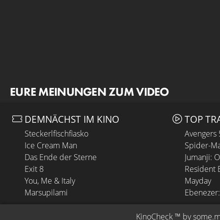
EURE MEINUNGEN ZUM VIDEO
DEMNÄCHST IM KINO
TOP TR
Steckerlfischfiasko
Avengers
Ice Cream Man
Spider-Ma
Das Ende der Sterne
Jumanji: 
Exit 8
Resident E
You, Me & Italy
Mayday
Marsupilami
Ebenezer:
KinoCheck
 ™ by 
some.m