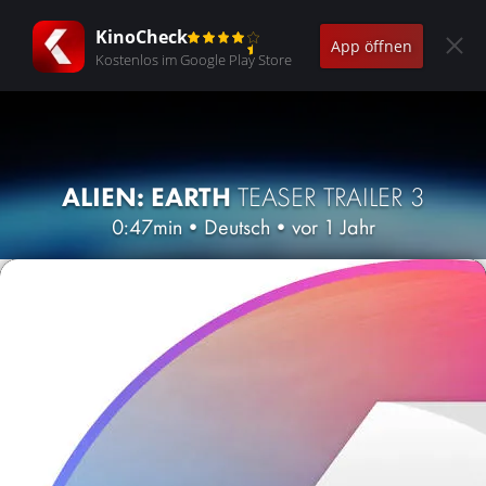
KinoCheck
App öffnen
Kostenlos im Google Play Store
ALIEN: EARTH
TEASER TRAILER 3
0:47min
•
Deutsch
•
vor 1 Jahr