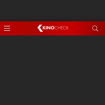
KINO
CHECK
App
DEMNÄCHST IM KINO
Steckerlfischfiasko
Ice Cream Man
Das Ende der Sterne
Exit 8
You, Me & Italy
Marsupilami