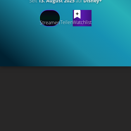
Seit
13. August 2025
auf
Disney+
Teilen
Watchlist
Streamen