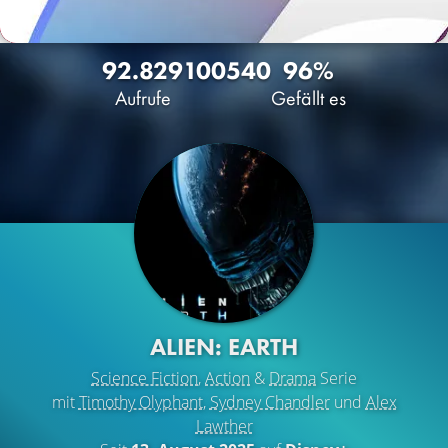
92.829
100
540
96%
Aufrufe
Gefällt es
ALIEN: EARTH
Science Fiction
,
Action
&
Drama
Serie
mit
Timothy Olyphant
,
Sydney Chandler
und
Alex
Lawther