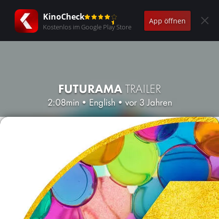
KinoCheck
App öffnen
Kostenlos im Google Play Store
FUTURAMA
TRAILER
2:08min
•
English
•
vor 3 Jahren