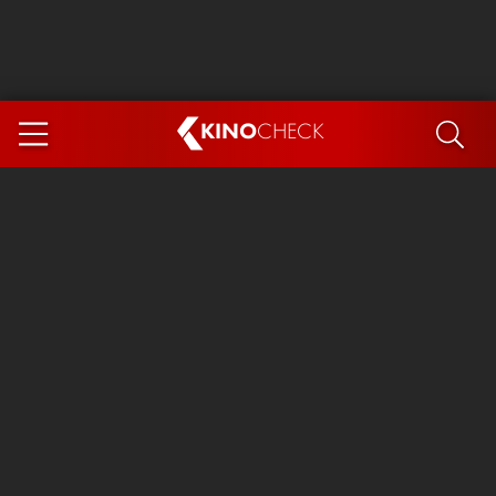
KINO
CHECK
App
DEMNÄCHST IM KINO
Steckerlfischfiasko
Ice Cream Man
Das Ende der Sterne
Exit 8
You, Me & Italy
Marsupilami