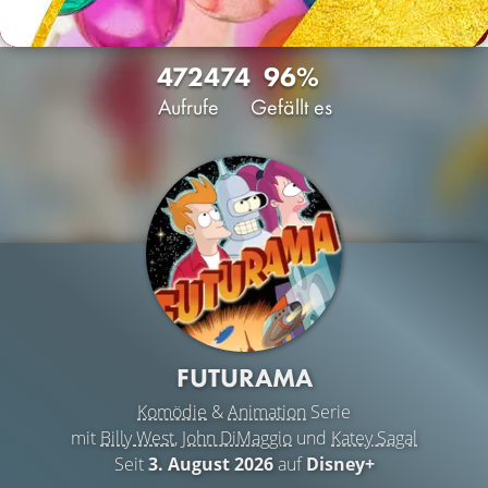
4724
74
96%
Aufrufe
Gefällt es
FUTURAMA
Komödie
&
Animation
Serie
mit
Billy West
,
John DiMaggio
und
Katey Sagal
Seit
3. August 2026
auf
Disney+