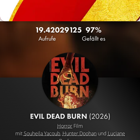
19.420
29
125
97%
Aufrufe
Gefällt es
EVIL DEAD BURN
(2026)
Horror
Film
mit
Souheila Yacoub
,
Hunter Doohan
und
Luciane