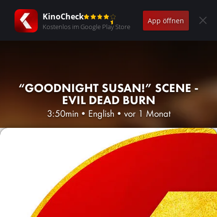
KinoCheck
App öffnen
Kostenlos im Google Play Store
“GOODNIGHT SUSAN!” SCENE -
EVIL DEAD BURN
3:50min
•
English
•
vor 1 Monat