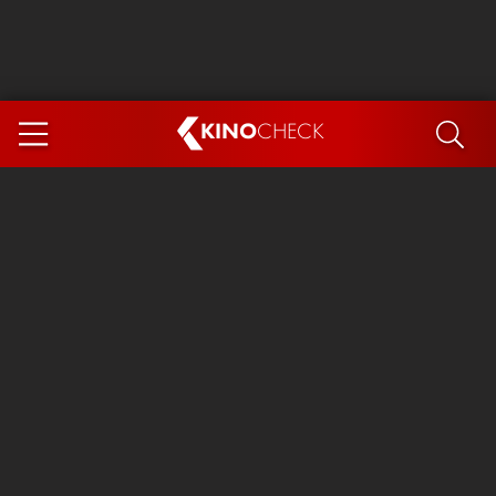
KINO
CHECK
App
DEMNÄCHST IM KINO
Steckerlfischfiasko
Ice Cream Man
Das Ende der Sterne
Exit 8
You, Me & Italy
Marsupilami