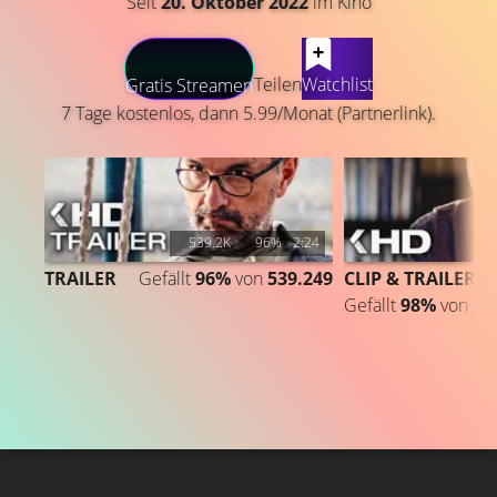
Seit
20. Oktober 2022
im Kino
LATEST CONTENT
Teilen
Watchlist
Gratis Streamen
7 Tage kostenlos, dann 5.99/Monat (Partnerlink).
539.2K
96%
2:24
1
TRAILER
Gefällt
96%
von
539.249
CLIP & TRAILER
Gefällt
98%
von
14