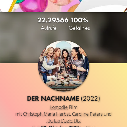
22.295
66
100%
Aufrufe
Gefällt es
DER NACHNAME
(2022)
Komödie
Film
mit
Christoph Maria Herbst
,
Caroline Peters
und
Florian David Fitz