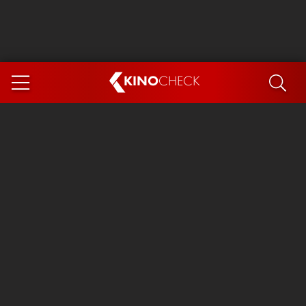
KINO
CHECK
App
DEMNÄCHST IM KINO
Steckerlfischfiasko
Ice Cream Man
Das Ende der Sterne
Exit 8
You, Me & Italy
Marsupilami