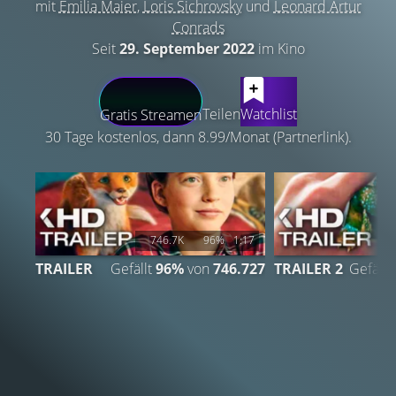
mit
Emilia Maier
,
Loris Sichrovsky
und
Leonard Artur
Conrads
Seit
29. September 2022
im Kino
LATEST CONTENT
Teilen
Watchlist
Gratis Streamen
30 Tage kostenlos, dann 8.99/Monat (Partnerlink).
746.7K
96%
1:17
TRAILER
Gefällt
96%
von
746.727
TRAILER 2
Gefällt