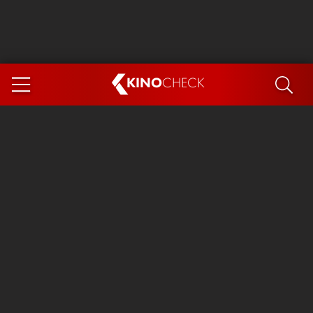
KINO
CHECK
App
DEMNÄCHST IM KINO
Steckerlfischfiasko
Ice Cream Man
Das Ende der Sterne
Exit 8
You, Me & Italy
Marsupilami