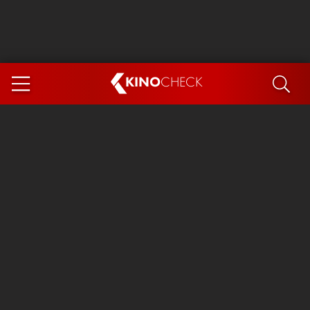
KINO
CHECK
App
DEMNÄCHST IM KINO
Steckerlfischfiasko
Ice Cream Man
Das Ende der Sterne
Exit 8
You, Me & Italy
Marsupilami