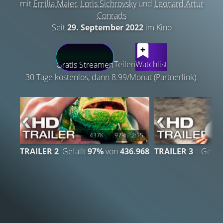
mit
Emilia Maier
,
Loris Sichrovsky
und
Leonard Artur
Conrads
Seit
29. September 2022
im Kino
LATEST CONTENT
Teilen
Watchlist
Gratis Streamen
30 Tage kostenlos, dann 8.99/Monat (Partnerlink).
437K
97%
2:15
TRAILER 2
Gefällt
97%
von
436.968
TRAILER 3
Gefäll