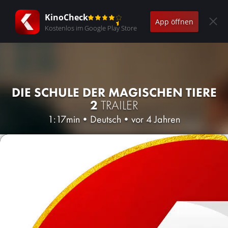
KinoCheck
App öffnen
Kostenlos im Google Play Store
DIE SCHULE DER MAGISCHEN TIERE
2
TRAILER
1:17min
•
Deutsch
•
vor 4 Jahren