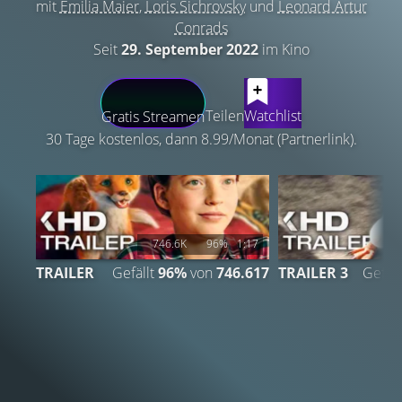
mit
Emilia Maier
,
Loris Sichrovsky
und
Leonard Artur
Conrads
Seit
29. September 2022
im Kino
LATEST CONTENT
Teilen
Watchlist
Gratis Streamen
30 Tage kostenlos, dann 8.99/Monat (Partnerlink).
746.6K
96%
1:17
TRAILER
Gefällt
96%
von
746.617
TRAILER 3
Gefäll