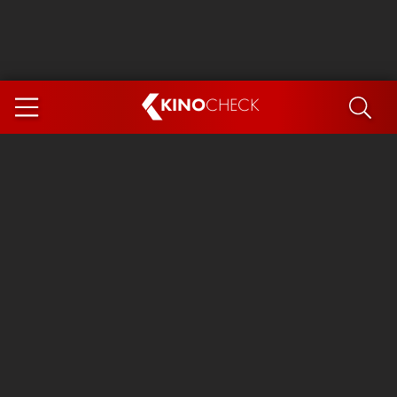
KINO
CHECK
App
DEMNÄCHST IM KINO
Steckerlfischfiasko
The Invite
Ice Cream Man
Das Ende der Sterne
Exit 8
You, Me & Italy