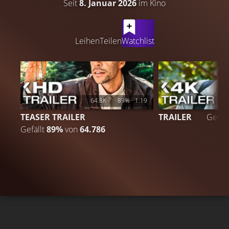
Seit
8. Januar 2026
im Kino
LATEST CONTENT
Leihen
Teilen
Watchlist
64.8K
89%
1:19
TEASER TRAILER
TRAILER
Gefäll
Gefällt
89%
von
64.786