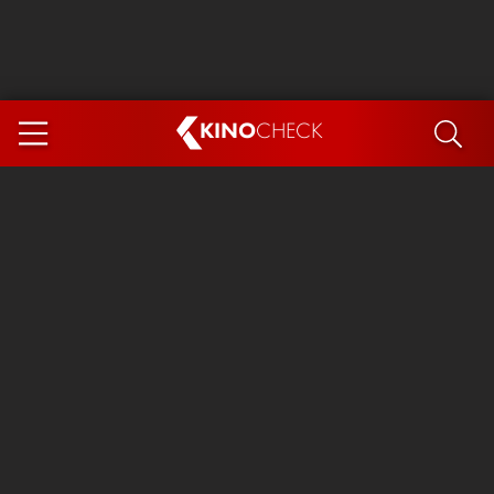
KINO
CHECK
App
DEMNÄCHST IM KINO
Steckerlfischfiasko
Ice Cream Man
Das Ende der Sterne
Exit 8
You, Me & Italy
Marsupilami