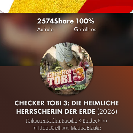
2574
Share
100%
Aufrufe
Gefällt es
CHECKER TOBI 3: DIE HEIMLICHE
HERRSCHERIN DER ERDE
(2026)
Dokumentarfilm
,
Familie
&
Kinder
Film
mit
Tobi Krell
und
Marina Blanke