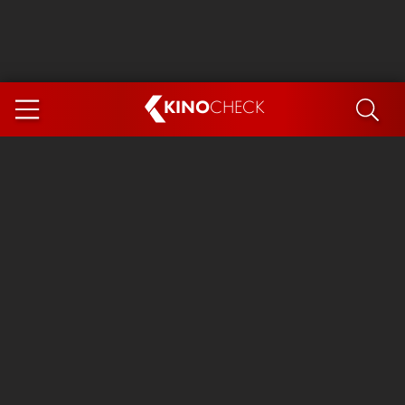
KINO
CHECK
App
DEMNÄCHST IM KINO
Steckerlfischfiasko
Ice Cream Man
Das Ende der Sterne
Exit 8
You, Me & Italy
Marsupilami