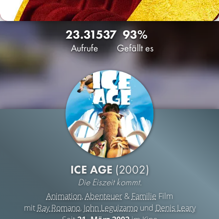
23.315
37
93%
Aufrufe
Gefällt es
ICE AGE
(2002)
Die Eiszeit kommt.
Animation
,
Abenteuer
&
Familie
Film
mit
Ray Romano
,
John Leguizamo
und
Denis Leary