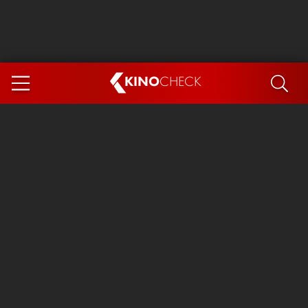
KINO
CHECK
App
DEMNÄCHST IM KINO
Steckerlfischfiasko
Ice Cream Man
Das Ende der Sterne
Exit 8
You, Me & Italy
Marsupilami