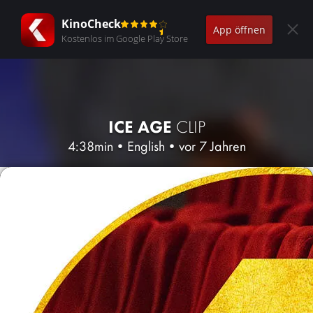
KinoCheck
App öffnen
Kostenlos im Google Play Store
ICE AGE
CLIP
4:38min
•
English
•
vor 7 Jahren