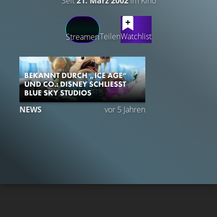
Seit
21. März 2002
im Kino
LATEST CONTENT
Teilen
Watchlist
Streamen
BEKANNT DURCH „ICE AGE“
UND CO.: DISNEY SCHLIESST B
LUE SKY STUDIOS
NEWS
vor 5 Jahren