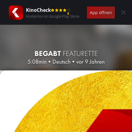
KinoCheck
App öffnen
Kostenlos im Google Play Store
BEGABT
FEATURETTE
5:08min
•
Deutsch
•
vor 9 Jahren