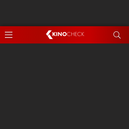
KINO
CHECK
App
DEMNÄCHST IM KINO
Steckerlfischfiasko
Ice Cream Man
Das Ende der Sterne
Exit 8
You, Me & Italy
Marsupilami