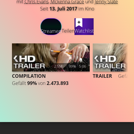
mit
Chris Evans
,
Mckenna Grace
und
Jenny Slate
Seit
13. Juli 2017
im Kino
LATEST CONTENT
Teilen
Watchlist
Streamen
2.5M
99%
5:06
7
COMPILATION
TRAILER
Gefällt
Gefällt
99%
von
2.473.893