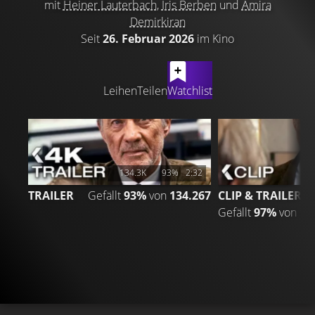
mit
Heiner Lauterbach
,
Iris Berben
und
Amira
Demirkiran
Seit
26. Februar 2026
im Kino
LATEST CONTENT
Leihen
Teilen
Watchlist
134.3K
93%
2:32
TRAILER
Gefällt
93%
von
134.267
CLIP & TRAILER 3
Gefällt
97%
von
11