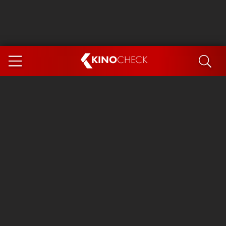
KINO
CHECK
App
DEMNÄCHST IM KINO
Steckerlfischfiasko
The Invite
Ice Cream Man
Das Ende der Sterne
Exit 8
You, Me & Italy