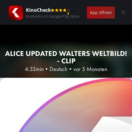
KinoCheck
App öffnen
Kostenlos im Google Play Store
ALICE UPDATED WALTERS WELTBILD!
- CLIP
4:33min
•
Deutsch
•
vor 5 Monaten