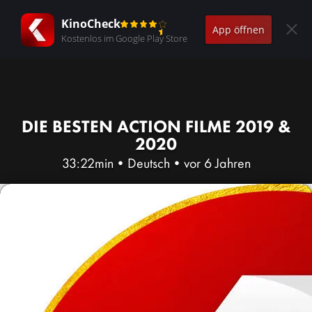
KinoCheck
App öffnen
Kostenlos im Google Play Store
DIE BESTEN ACTION FILME 2019 &
2020
33:22min
•
Deutsch
•
vor 6 Jahren