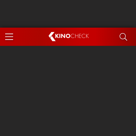
KINO
CHECK
App
DEMNÄCHST IM KINO
Steckerlfischfiasko
The Invite
Ice Cream Man
Das Ende der Sterne
Exit 8
You, Me & Italy