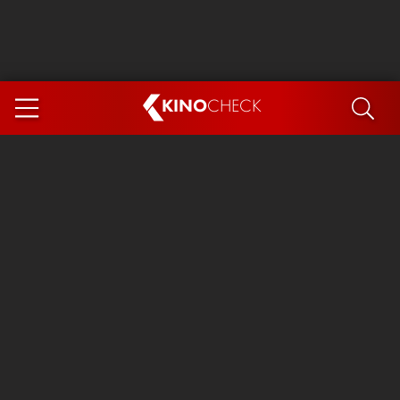
KINO
CHECK
App
DEMNÄCHST IM KINO
Steckerlfischfiasko
Ice Cream Man
Das Ende der Sterne
Exit 8
You, Me & Italy
Marsupilami