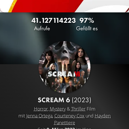
41.127
114
223
97%
Aufrufe
Gefällt es
SCREAM 6
(2023)
Horror
,
Mystery
&
Thriller
Film
mit
Jenna Ortega
,
Courteney Cox
und
Hayden
Panettiere