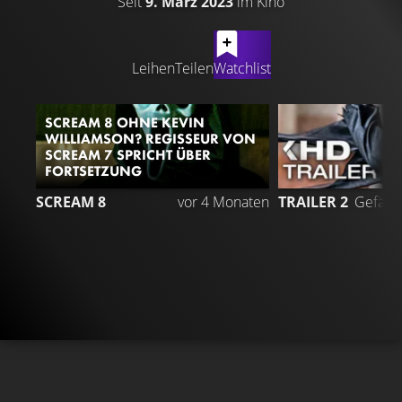
Seit
9. März 2023
im Kino
LATEST CONTENT
Leihen
Teilen
Watchlist
SCREAM 8 OHNE KEVIN
WILLIAMSON? REGISSEUR VON
SCREAM 7 SPRICHT ÜBER
FORTSETZUNG
6
SCREAM 8
vor 4 Monaten
TRAILER 2
Gefällt