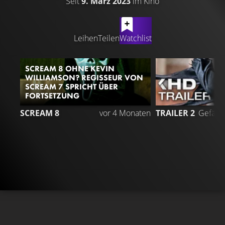
Seit
9. März 2023
im Kino
LATEST CONTENT
Leihen
Teilen
Watchlist
SCREAM 8 OHNE KEVIN
WILLIAMSON? REGISSEUR VON
SCREAM 7 SPRICHT ÜBER
FORTSETZUNG
6
SCREAM 8
vor 4 Monaten
TRAILER 2
Gefällt