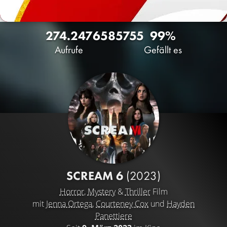
274.247
658
5755
99%
Aufrufe
Gefällt es
SCREAM 6
(2023)
Horror
,
Mystery
&
Thriller
Film
mit
Jenna Ortega
,
Courteney Cox
und
Hayden
Panettiere