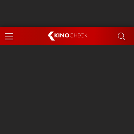
KINO
CHECK
App
DEMNÄCHST IM KINO
Steckerlfischfiasko
Ice Cream Man
Das Ende der Sterne
Exit 8
You, Me & Italy
Marsupilami