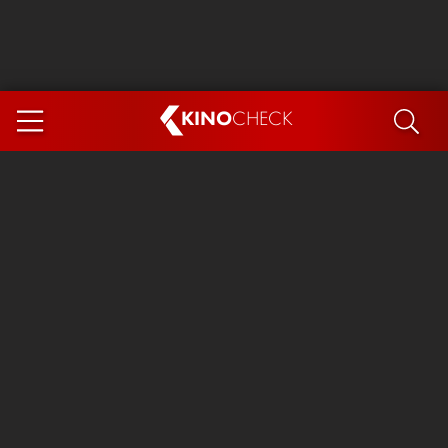
KINO
CHECK
App
DEMNÄCHST IM KINO
Steckerlfischfiasko
Ice Cream Man
Das Ende der Sterne
Exit 8
You, Me & Italy
Marsupilami