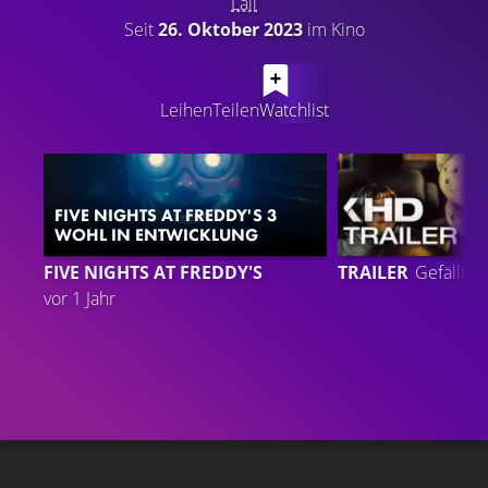
Lail
Seit
26. Oktober 2023
im Kino
LATEST CONTENT
Leihen
Teilen
Watchlist
FIVE NIGHTS AT FREDDY'S 3
WOHL IN ENTWICKLUNG
FIVE NIGHTS AT FREDDY'S
TRAILER
Gefällt
9
vor 1 Jahr