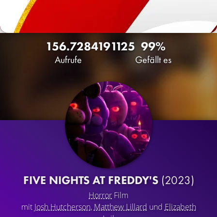
156.728
419
1125
99%
Aufrufe
Gefällt es
FIVE NIGHTS AT FREDDY'S
(2023)
Horror
Film
mit
Josh Hutcherson
,
Matthew Lillard
und
Elizabeth