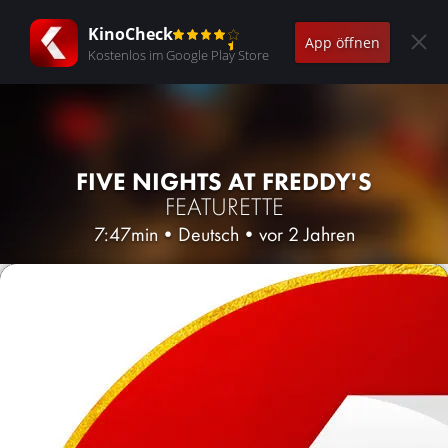
KinoCheck
App öffnen
Kostenlos im Google Play Store
FIVE NIGHTS AT FREDDY'S
FEATURETTE
7:47min
•
Deutsch
•
vor 2 Jahren