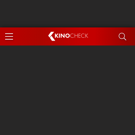
KINO
CHECK
App
DEMNÄCHST IM KINO
Steckerlfischfiasko
Ice Cream Man
Das Ende der Sterne
Exit 8
You, Me & Italy
Marsupilami