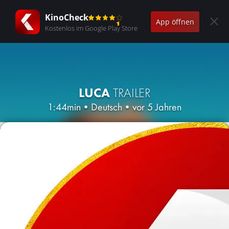
KinoCheck
App öffnen
Kostenlos im Google Play Store
LUCA
TRAILER
1:44min
•
Deutsch
•
vor 5 Jahren