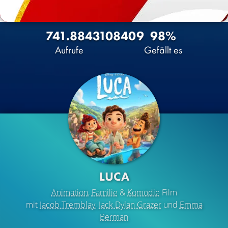
741.884
310
8409
98%
Aufrufe
Gefällt es
LUCA
Animation
,
Familie
&
Komödie
Film
mit
Jacob Tremblay
,
Jack Dylan Grazer
und
Emma
Berman