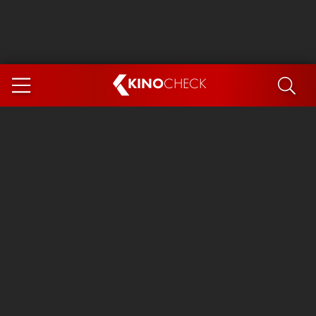
KINO
CHECK
App
DEMNÄCHST IM KINO
Steckerlfischfiasko
Ice Cream Man
Das Ende der Sterne
Exit 8
You, Me & Italy
Marsupilami