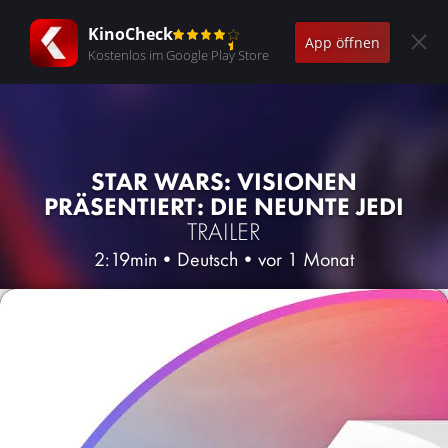
KinoCheck
App öffnen
Kostenlos im Google Play Store
STAR WARS: VISIONEN
PRÄSENTIERT: DIE NEUNTE JEDI
TRAILER
2:19min
•
Deutsch
•
vor 1 Monat