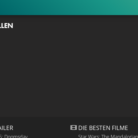
LLEN
AILER
DIE BESTEN FILME
 5: Doomsday
Star Wars: The Mandaloria