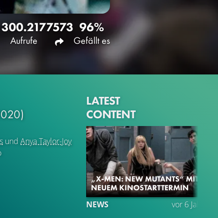
300.217
7573
96%
Aufrufe
Gefällt es
LATEST
CONTENT
2020)
s
und
Anya Taylor-Joy
o
„X-MEN: NEW MUTANTS“ MIT
NEUEM KINOSTARTTERMIN
NEWS
vor 6 Jahren