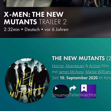
X-MEN: THE NEW
MUTANTS
TRAILER 2
2:32min
•
Deutsch
•
vor 6 Jahren
THE NEW MUTANTS
(
Horror
,
Abenteuer
&
Action
Film
mit
James McAvoy
,
Maisie William
Seit
10. September 2020
im Kin
Teilen
Watchlist
Streamen