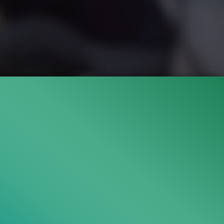
1M
89%
2:14
37.1K
TRAILER
Gefällt
89%
von
1.045.701
CLIP & TRAILER
Gefällt
97%
von
37.053