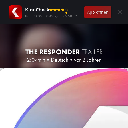
KinoCheck
App öffnen
Kostenlos im Google Play Store
THE RESPONDER
TRAILER
2:07min
•
Deutsch
•
vor 2 Jahren