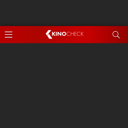
KINO
CHECK
App
DEMNÄCHST IM KINO
Steckerlfischfiasko
Ice Cream Man
Das Ende der Sterne
Exit 8
You, Me & Italy
Marsupilami