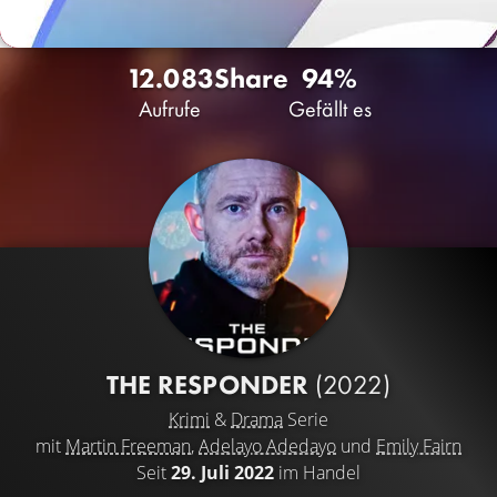
12.083
Share
94%
Aufrufe
Gefällt es
THE RESPONDER
(2022)
Krimi
&
Drama
Serie
mit
Martin Freeman
,
Adelayo Adedayo
und
Emily Fairn
Seit
29. Juli 2022
im Handel