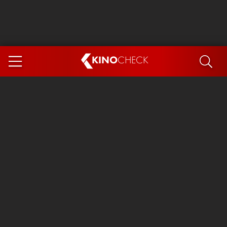
KINO
CHECK
App
DEMNÄCHST IM KINO
Steckerlfischfiasko
Ice Cream Man
Das Ende der Sterne
Exit 8
You, Me & Italy
Marsupilami