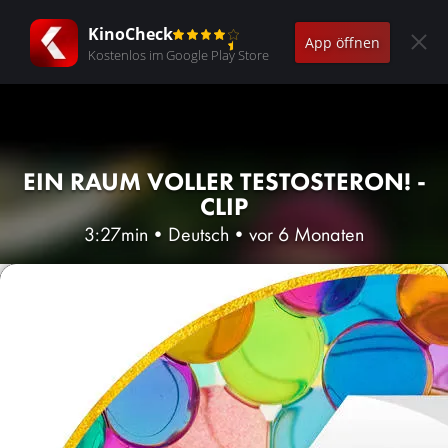
KinoCheck
App öffnen
Kostenlos im Google Play Store
EIN RAUM VOLLER TESTOSTERON! -
CLIP
3:27min
•
Deutsch
•
vor 6 Monaten