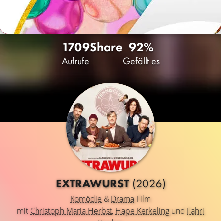
1709
Share
92%
Aufrufe
Gefällt es
EXTRAWURST
(2026)
Komödie
&
Drama
Film
mit
Christoph Maria Herbst
,
Hape Kerkeling
und
Fahri