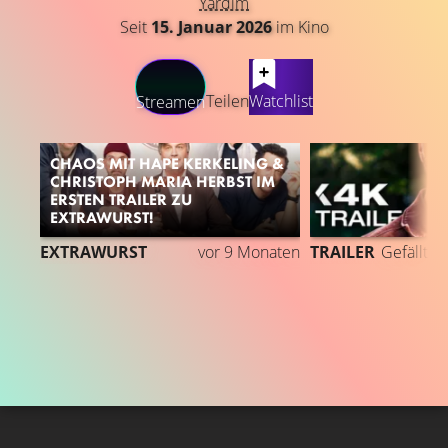
Yardım
Seit
15. Januar 2026
im Kino
LATEST CONTENT
Teilen
Watchlist
Streamen
CHAOS MIT HAPE KERKELING &
CHRISTOPH MARIA HERBST IM
ERSTEN TRAILER ZU
EXTRAWURST!
EXTRAWURST
vor 9 Monaten
TRAILER
Gefällt
8