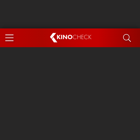
KINO
CHECK
App
DEMNÄCHST IM KINO
Steckerlfischfiasko
Ice Cream Man
Das Ende der Sterne
Exit 8
You, Me & Italy
Marsupilami