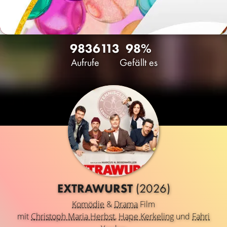
9836
113
98%
Aufrufe
Gefällt es
EXTRAWURST
(2026)
Komödie
&
Drama
Film
mit
Christoph Maria Herbst
,
Hape Kerkeling
und
Fahri