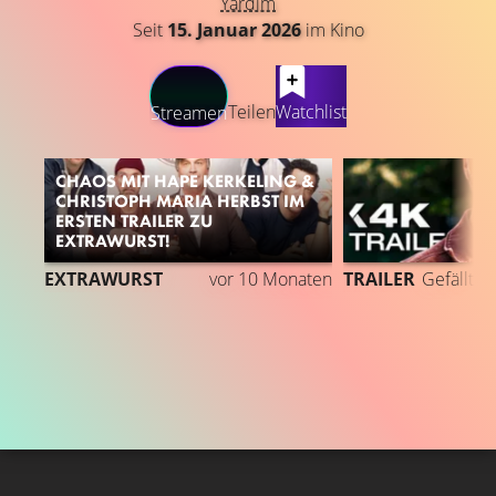
Yardım
Seit
15. Januar 2026
im Kino
LATEST CONTENT
Teilen
Watchlist
Streamen
CHAOS MIT HAPE KERKELING &
CHRISTOPH MARIA HERBST IM
ERSTEN TRAILER ZU
EXTRAWURST!
EXTRAWURST
vor 10 Monaten
TRAILER
Gefällt
8