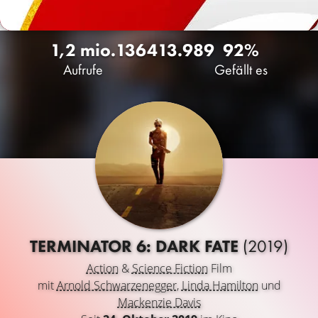
1,2 mio.
1364
13.989
92%
Aufrufe
Gefällt es
TERMINATOR 6: DARK FATE
(2019)
Action
&
Science Fiction
Film
mit
Arnold Schwarzenegger
,
Linda Hamilton
und
Mackenzie Davis