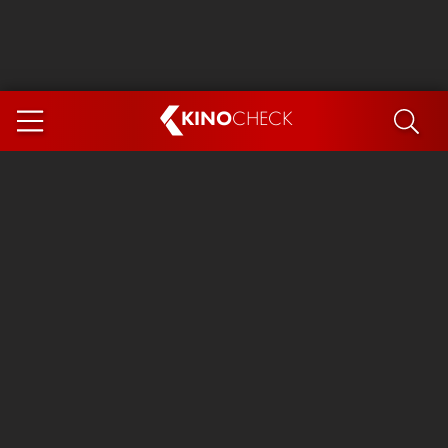
KINO
CHECK
App
DEMNÄCHST IM KINO
Steckerlfischfiasko
Ice Cream Man
Das Ende der Sterne
Exit 8
You, Me & Italy
Marsupilami