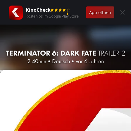
KinoCheck
App öffnen
Kostenlos im Google Play Store
TERMINATOR 6: DARK FATE
TRAILER 2
2:40min
•
Deutsch
•
vor 6 Jahren