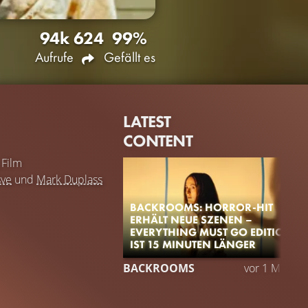
94k
624
99%
Aufrufe
Gefällt es
LATEST
CONTENT
Film
sve
und
Mark Duplass
BACKROOMS: HORROR-HIT
ERHÄLT NEUE SZENEN –
EVERYTHING MUST GO EDITION
IST 15 MINUTEN LÄNGER
BACKROOMS
vor 1 Monat