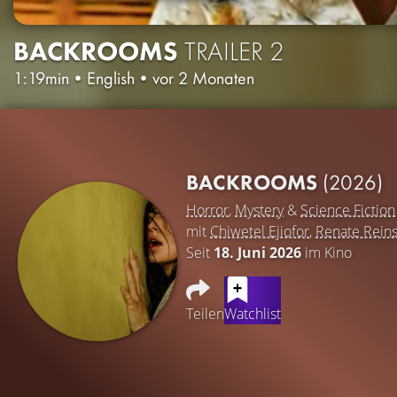
BACKROOMS
TRAILER 2
1:19min
•
English
•
vor 2 Monaten
BACKROOMS
(2026)
Horror
,
Mystery
&
Science Fiction
mit
Chiwetel Ejiofor
,
Renate Rein
Seit
18. Juni 2026
im Kino
Teilen
Watchlist