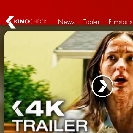
News
Trailer
Filmstarts
KINO
CHECK