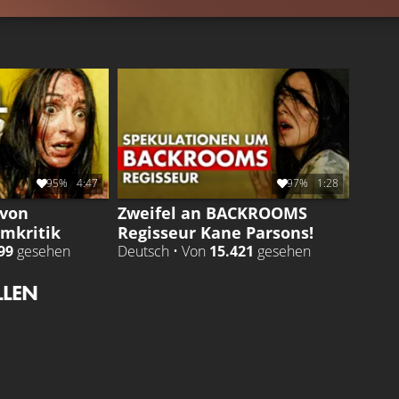
95%
4:47
97%
1:28
 von
Zweifel an BACKROOMS
lmkritik
Regisseur Kane Parsons!
99
gesehen
Deutsch • Von
15.421
gesehen
LLEN