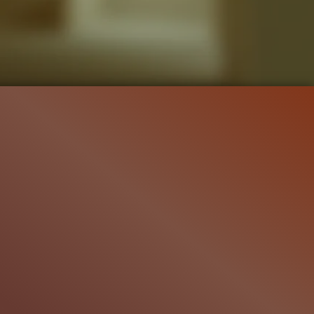
946.2K
99%
2:27
275.9K
TRAILER
Gefällt
99%
von
946.179
TEASER TRAILER
Gefällt
100%
von
275.91