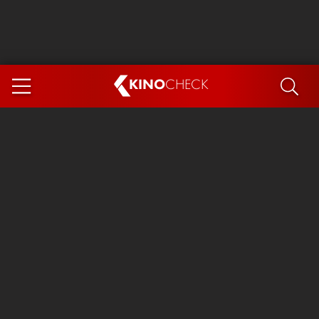
KINO
CHECK
App
DEMNÄCHST IM KINO
Steckerlfischfiasko
Ice Cream Man
Das Ende der Sterne
Exit 8
You, Me & Italy
Marsupilami