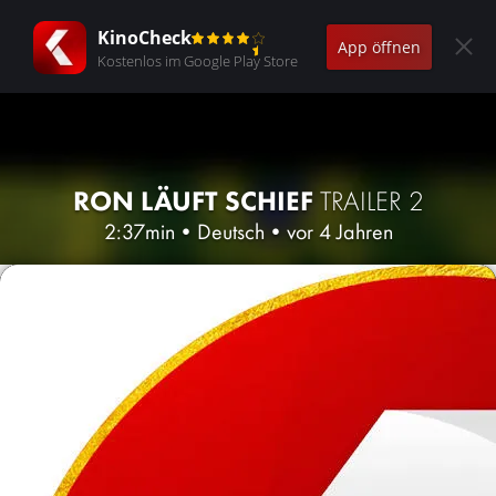
KinoCheck
App öffnen
Kostenlos im Google Play Store
RON LÄUFT SCHIEF
TRAILER 2
2:37min
•
Deutsch
•
vor 4 Jahren