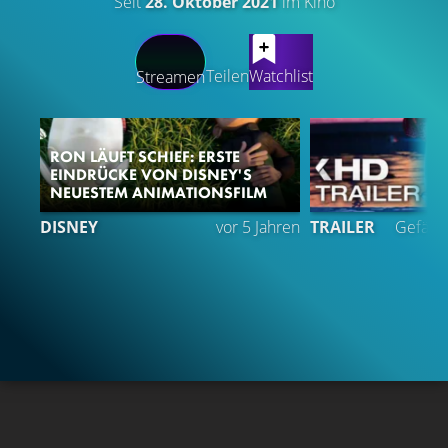
Seit
28. Oktober 2021
im Kino
LATEST CONTENT
Teilen
Watchlist
Streamen
RON LÄUFT SCHIEF: ERSTE
EINDRÜCKE VON DISNEY'S
NEUESTEM ANIMATIONSFILM
DISNEY
vor 5 Jahren
TRAILER
Gefällt