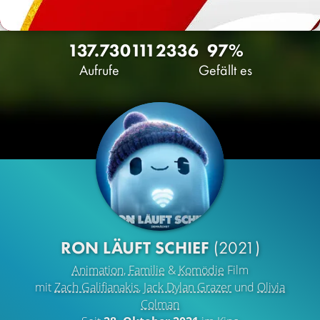
137.730
111
2336
97%
Aufrufe
Gefällt es
RON LÄUFT SCHIEF
(2021)
Animation
,
Familie
&
Komödie
Film
mit
Zach Galifianakis
,
Jack Dylan Grazer
und
Olivia
Colman