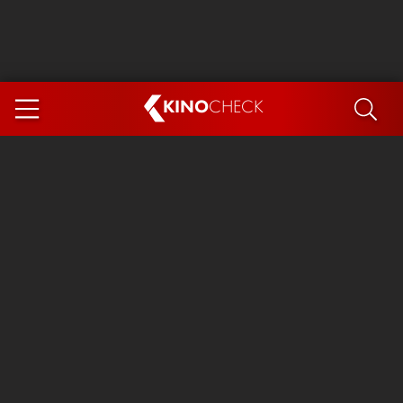
KINO
CHECK
App
DEMNÄCHST IM KINO
Steckerlfischfiasko
Ice Cream Man
Das Ende der Sterne
Exit 8
You, Me & Italy
Marsupilami