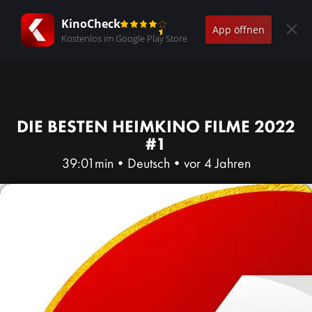
KinoCheck
App öffnen
Kostenlos im Google Play Store
DIE BESTEN HEIMKINO FILME 2022
#1
39:01min
•
Deutsch
•
vor 4 Jahren