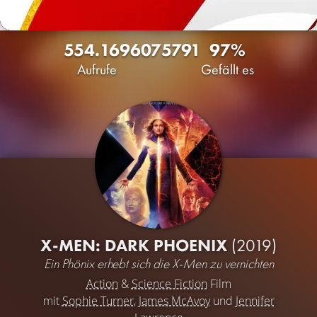
554.169
607
5791
97%
Aufrufe
Gefällt es
X-MEN: DARK PHOENIX
(2019)
Ein Phönix erhebt sich die X-Men zu vernichten
Action
&
Science Fiction
Film
mit
Sophie Turner
,
James McAvoy
und
Jennifer