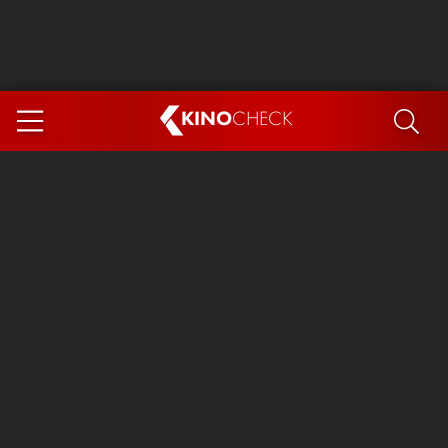
KINO
CHECK
App
DEMNÄCHST IM KINO
Steckerlfischfiasko
Ice Cream Man
Das Ende der Sterne
Exit 8
You, Me & Italy
Marsupilami