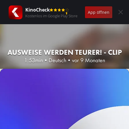
KinoCheck
App öffnen
Kostenlos im Google Play Store
AUSWEISE WERDEN TEURER! - CLIP
1:53min
•
Deutsch
•
vor 9 Monaten