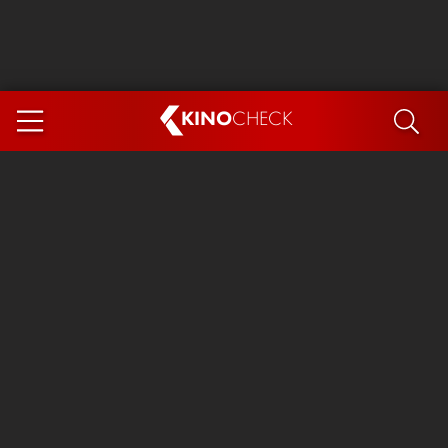
KINO
CHECK
App
DEMNÄCHST IM KINO
Steckerlfischfiasko
Ice Cream Man
Das Ende der Sterne
Exit 8
You, Me & Italy
Marsupilami