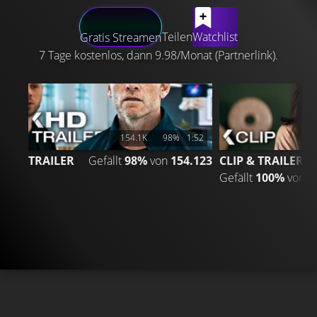
LATEST CONTENT
Teilen
Watchlist
Gratis Streamen
7 Tage kostenlos, dann 9.98/Monat (Partnerlink).
154.1K
98%
1:52
TRAILER
Gefällt
98%
von
154.123
CLIP & TRAILER
Gefällt
100%
von
4