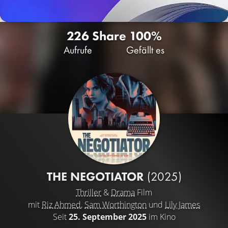
226
Share
100%
Aufrufe
Gefällt es
THE NEGOTIATOR
(2025)
Thriller
&
Drama
Film
mit
Riz Ahmed
,
Sam Worthington
und
Lily James
Seit
25. September 2025
im Kino