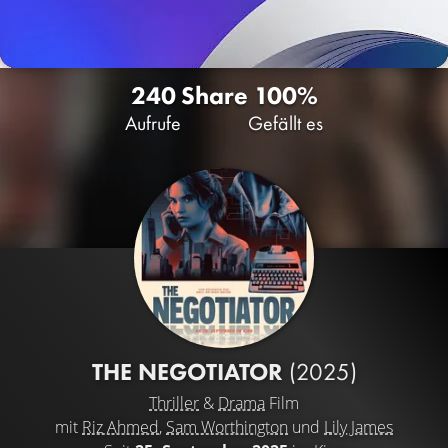
240
Share
100%
Aufrufe
Gefällt es
THE NEGOTIATOR
(2025)
Thriller
&
Drama
Film
mit
Riz Ahmed
,
Sam Worthington
und
Lily James