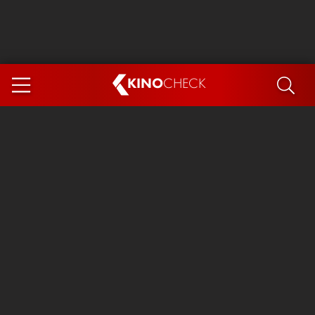
KINO
CHECK
App
DEMNÄCHST IM KINO
Steckerlfischfiasko
Ice Cream Man
Das Ende der Sterne
Exit 8
You, Me & Italy
Marsupilami