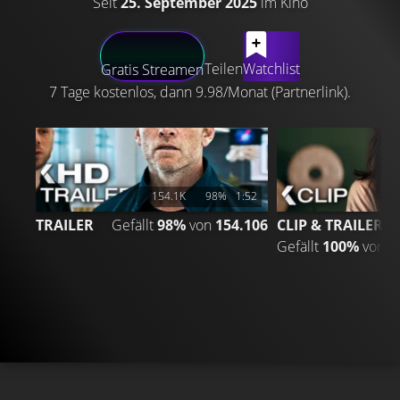
Seit
25. September 2025
im Kino
LATEST CONTENT
Teilen
Watchlist
Gratis Streamen
7 Tage kostenlos, dann 9.98/Monat (Partnerlink).
154.1K
98%
1:52
TRAILER
Gefällt
98%
von
154.106
CLIP & TRAILER
Gefällt
100%
von
4