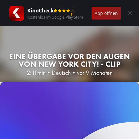
KinoCheck
App öffnen
Kostenlos im Google Play Store
EINE ÜBERGABE VOR DEN AUGEN
VON NEW YORK CITY! - CLIP
2:11min
•
Deutsch
•
vor 9 Monaten