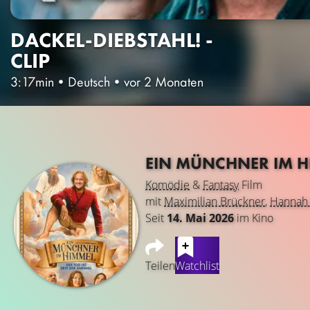
DACKEL-DIEBSTAHL! -
CLIP
3:17min
•
Deutsch
•
vor 2 Monaten
EIN MÜNCHNER IM HI
Komödie
&
Fantasy
Film
mit
Maximilian Brückner
,
Hannah
Seit
14. Mai 2026
im Kino
Teilen
Watchlist