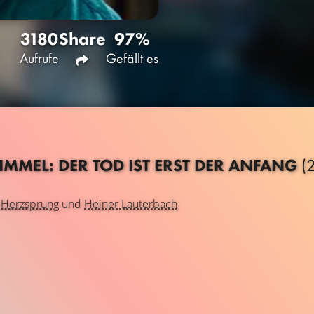
3180
Share
97%
Aufrufe
Gefällt es
MMEL: DER TOD IST ERST DER ANFANG
(
 Herzsprung
und
Heiner Lauterbach