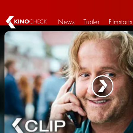
News
Trailer
Filmstarts
KINO
CHECK