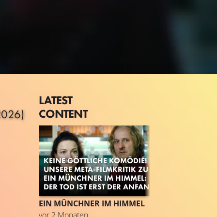
LATEST
CONTENT
2026)
KEINE GÖTTLICHE KOMÖDIE!
UNSERE META-FILMKRITIK ZU
EIN MÜNCHNER IM HIMMEL:
DER TOD IST ERST DER ANFANG
EIN MÜNCHNER IM HIMMEL
TRAILER
G
vor 2 Monaten