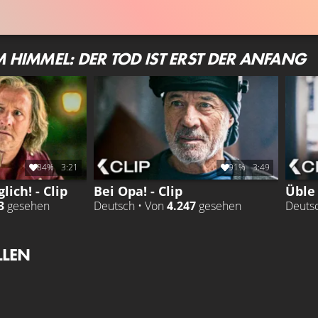
 HIMMEL: DER TOD IST ERST DER ANFANG
84%
3:21
91%
3:49
lich! - Clip
Bei Opa! - Clip
Üble
3
gesehen
Deutsch • Von
4.247
gesehen
Deuts
LLEN