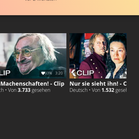
93%
3:20
95%
 Machenschaften! - Clip
Nur sie sieht ihn! - Clip
ch • Von
3.733
gesehen
Deutsch • Von
1.532
gesehen