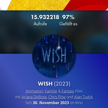
15.932
218
97%
Aufrufe
Gefällt es
WISH
(2023)
Animation
,
Familie
&
Fantasy
Film
mit
Ariana DeBose
,
Chris Pine
und
Alan Tudyk
Seit
30. November 2023
im Kino