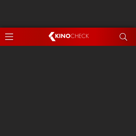
KINO
CHECK
App
DEMNÄCHST IM KINO
Steckerlfischfiasko
Ice Cream Man
Das Ende der Sterne
Exit 8
You, Me & Italy
Marsupilami