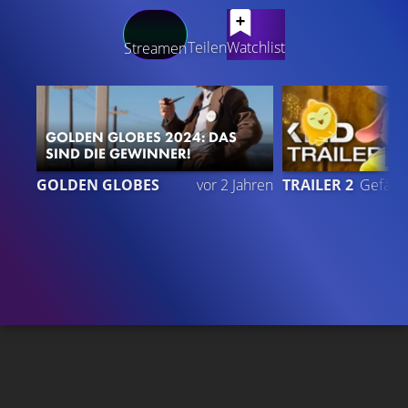
LATEST CONTENT
Teilen
Watchlist
Streamen
GOLDEN GLOBES 2024: DAS
SIND DIE GEWINNER!
3
GOLDEN GLOBES
vor 2 Jahren
TRAILER 2
Gefällt