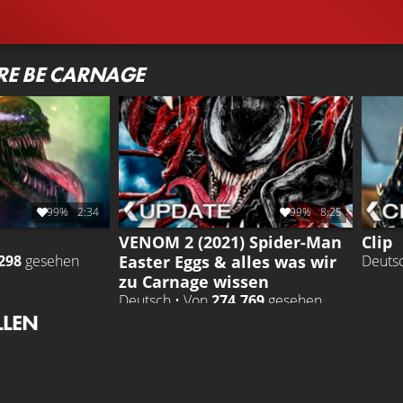
ERE BE CARNAGE
99%
2:34
99%
8:25
VENOM 2 (2021) Spider-Man
Clip
Easter Eggs & alles was wir
298
gesehen
Deuts
zu Carnage wissen
Deutsch • Von
274.769
gesehen
LLEN