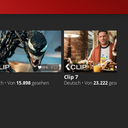
98%
4:53
99%
Clip 7
ch • Von
15.898
gesehen
Deutsch • Von
23.222
gesehen