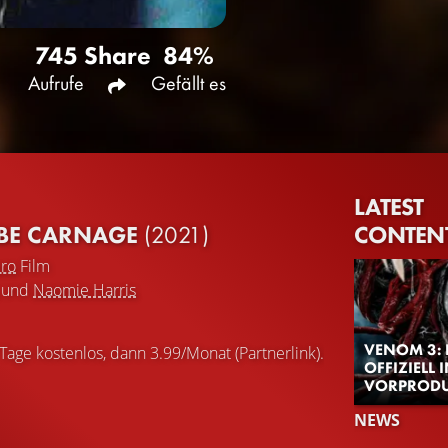
745
Share
84%
Aufrufe
Gefällt es
LATEST
CONTEN
 BE CARNAGE
(2021)
ro
Film
und
Naomie Harris
VENOM 3: 
 Tage kostenlos, dann 3.99/Monat (Partnerlink).
OFFIZIELL 
VORPROD
NEWS