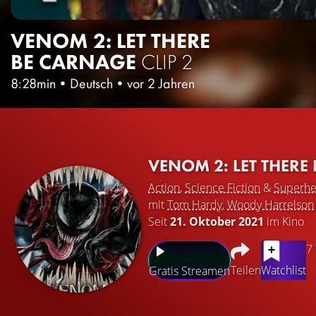
VENOM 2: LET THERE
BE CARNAGE
CLIP 2
8:28min
•
Deutsch
•
vor 2 Jahren
VENOM 2: LET THERE
Action
,
Science Fiction
&
Superhe
mit
Tom Hardy
,
Woody Harrelson
Seit
21. Oktober 2021
im Kino
7
Teilen
Watchlist
Gratis Streamen