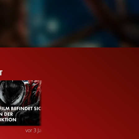
T
FILM BEFINDET SICH
IN DER
UKTION
2.5M
99%
2:41
vor 3 Jahren
TRAILER 2
Gefällt
99%
von
2.469.410