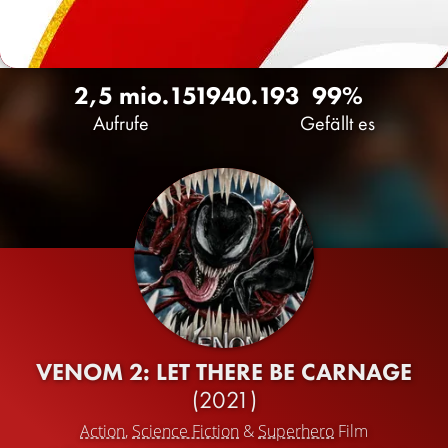
2,5 mio.
1519
40.193
99%
Aufrufe
Gefällt es
VENOM 2: LET THERE BE CARNAGE
(2021)
Action
,
Science Fiction
&
Superhero
Film