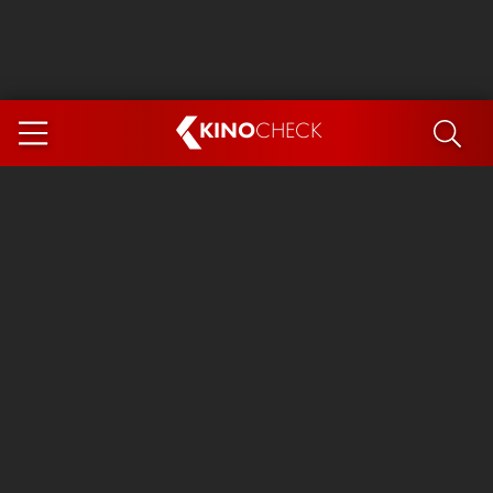
KINO
CHECK
App
DEMNÄCHST IM KINO
Steckerlfischfiasko
Ice Cream Man
Das Ende der Sterne
Exit 8
You, Me & Italy
Marsupilami