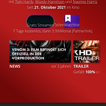
mit
Tom Hardy
,
Woody Harrelson
und
Naomie Harris
Seit
21. Oktober 2021
im Kino
LATEST CONTENT
Teilen
Watchlist
Gratis Streamen
7 Tage kostenlos, dann 3.99/Monat (Partnerlink).
VENOM 3: FILM BEFINDET SICH
OFFIZIELL IN DER
VORPRODUKTION
NEWS
vor 3 Jahren
TRAILER
Gefällt
100%
von
1