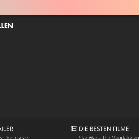
LLEN
AILER
DIE BESTEN FILME
 5: Doomsday
Star Wars: The Mandaloria