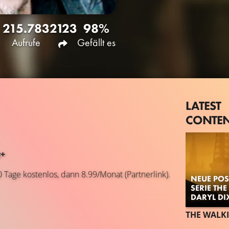
215.783
2123
98%
Aufrufe
Gefällt es
LATEST
CONTE
y+
0 Tage kostenlos, dann 8.99/Monat (Partnerlink).
NEUE POS
SERIE TH
DARYL DI
THE WALK