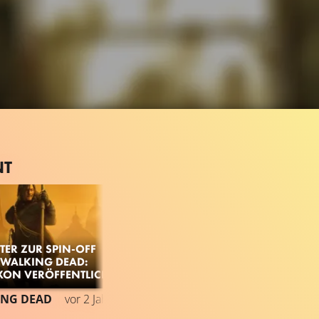
NT
TER ZUR SPIN-OFF
E WALKING DEAD:
XON VERÖFFENTLICHT
47.3K
98%
1:13
ING DEAD
vor 2 Jahren
TRAILER
Gefällt
98%
von
47.292