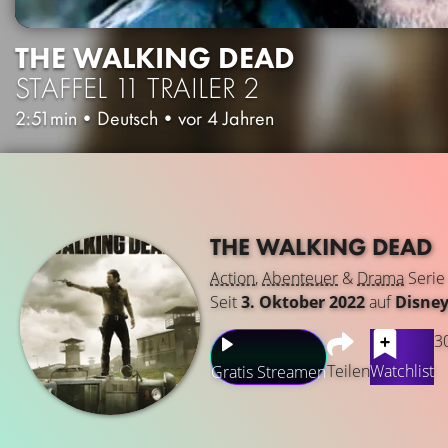
THE WALKING DEAD
STAFFEL 11
TRAILER 2
2:51min
•
Deutsch
•
vor 4 Jahren
THE WALKING DEAD
Action
,
Abenteuer
&
Drama
Serie
Seit
3. Oktober 2022
auf
Disne
3
Teilen
Watchlist
Gratis Streamen