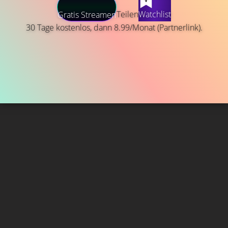
Teilen
Watchlist
Gratis Streamen
30 Tage kostenlos, dann 8.99/Monat (Partnerlink).