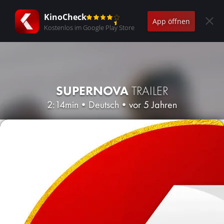
KinoCheck
App öffnen
Kostenlos im Google Play Store
SUPERNOVA
TRAILER
2:14min
•
Deutsch
•
vor 5 Jahren