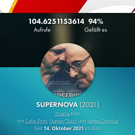
104.625
115
3614
94%
Aufrufe
Gefällt es
SUPERNOVA
(2021)
Drama
Film
mit
Colin Firth
,
Stanley Tucci
und
James Dreyfus
Seit
14. Oktober 2021
im Kino