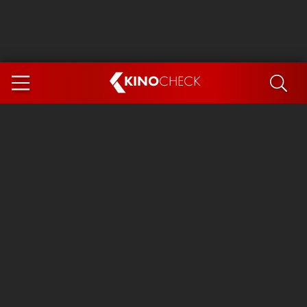
KINO
CHECK
App
DEMNÄCHST IM KINO
Steckerlfischfiasko
The Invite
Ice Cream Man
Das Ende der Sterne
Exit 8
You, Me & Italy