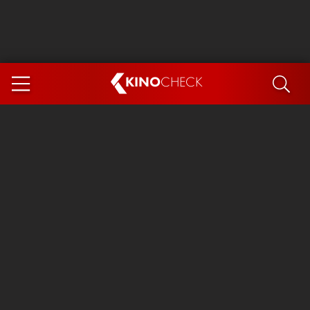
KINO
CHECK
App
DEMNÄCHST IM KINO
Steckerlfischfiasko
Ice Cream Man
Das Ende der Sterne
Exit 8
You, Me & Italy
Marsupilami