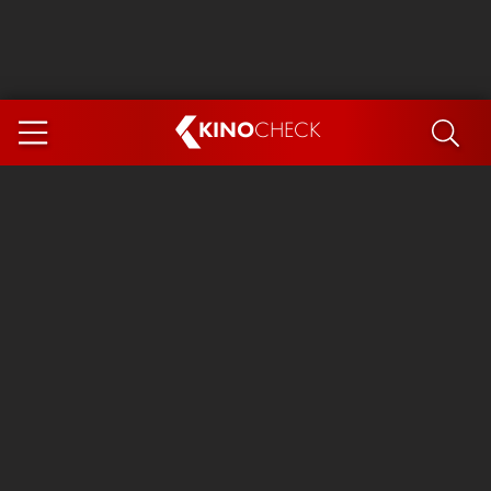
KINO
CHECK
App
DEMNÄCHST IM KINO
Steckerlfischfiasko
Ice Cream Man
Das Ende der Sterne
Exit 8
You, Me & Italy
Marsupilami