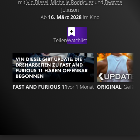
mit
Vin Diesel
,
Michelle Rodriguez
und
Dwayne
Johnson
Ab
16. März 2028
im Kino
LATEST CONTENT
Teilen
Watchlist
VIN DIESEL GIBT UPDATE: DIE
DREHARBEITEN ZU FAST AND
FURIOUS 11 HABEN OFFENBAR
BEGONNEN
8
FAST AND FURIOUS 11
vor 1 Monat
ORIGINAL
Gefällt