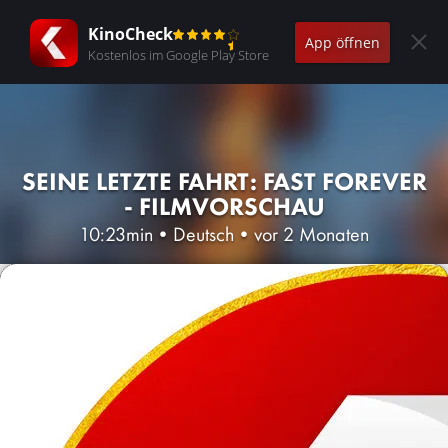
KinoCheck
App öffnen
Kostenlos im Google Play Store
SEINE LETZTE FAHRT: FAST FOREVER
- FILMVORSCHAU
10:23min
•
Deutsch
•
vor 2 Monaten