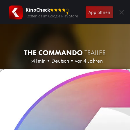
KinoCheck
App öffnen
Kostenlos im Google Play Store
THE COMMANDO
TRAILER
1:41min
•
Deutsch
•
vor 4 Jahren