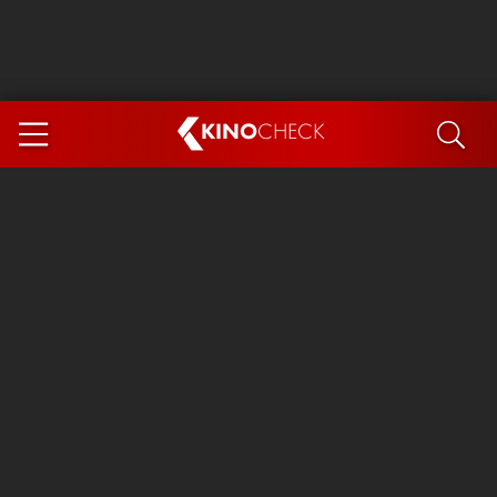
KINO
CHECK
App
DEMNÄCHST IM KINO
Steckerlfischfiasko
Ice Cream Man
Das Ende der Sterne
Exit 8
You, Me & Italy
Marsupilami