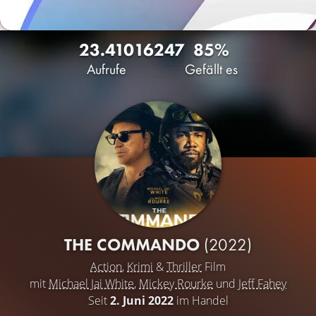
23.410
16
247
85%
Aufrufe
Gefällt es
THE COMMANDO
(2022)
Action
,
Krimi
&
Thriller
Film
mit
Michael Jai White
,
Mickey Rourke
und
Jeff Fahey
Seit
2. Juni 2022
im Handel