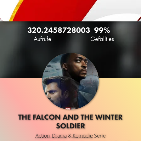
320.245
872
8003
99%
Aufrufe
Gefällt es
THE FALCON AND THE WINTER
SOLDIER
Action
,
Drama
&
Komödie
Serie