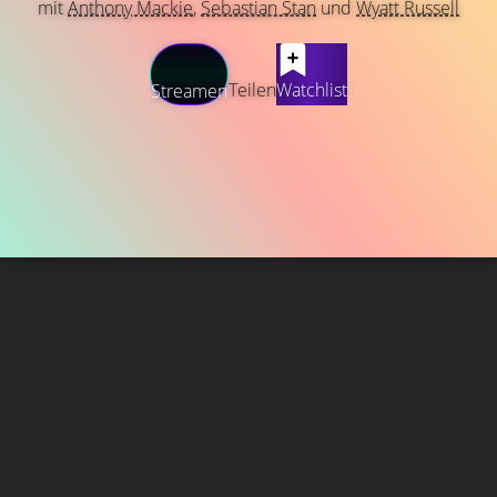
mit
Anthony Mackie
,
Sebastian Stan
und
Wyatt Russell
Teilen
Watchlist
Streamen