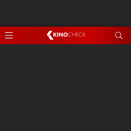
KINO
CHECK
App
DEMNÄCHST IM KINO
Steckerlfischfiasko
Ice Cream Man
Das Ende der Sterne
Exit 8
You, Me & Italy
Marsupilami