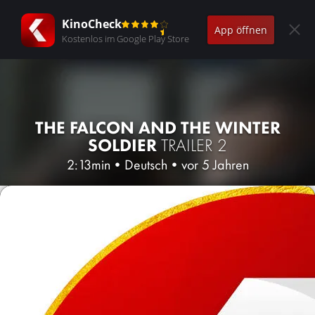
KinoCheck
App öffnen
Kostenlos im Google Play Store
THE FALCON AND THE WINTER
SOLDIER
TRAILER 2
2:13min
•
Deutsch
•
vor 5 Jahren