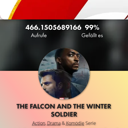
466.150
568
9166
99%
Aufrufe
Gefällt es
THE FALCON AND THE WINTER
SOLDIER
Action
,
Drama
&
Komödie
Serie