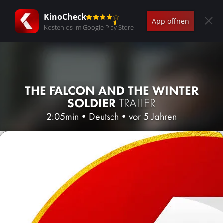
KinoCheck
App öffnen
Kostenlos im Google Play Store
THE FALCON AND THE WINTER
SOLDIER
TRAILER
2:05min
•
Deutsch
•
vor 5 Jahren