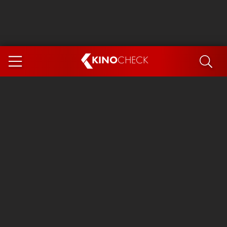
KINO
CHECK
App
DEMNÄCHST IM KINO
Steckerlfischfiasko
Ice Cream Man
Das Ende der Sterne
Exit 8
You, Me & Italy
Marsupilami