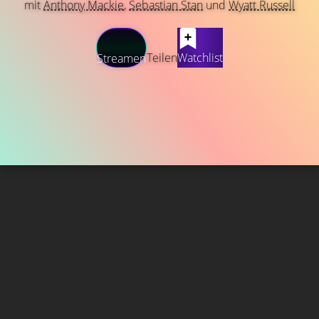
mit
Anthony Mackie
,
Sebastian Stan
und
Wyatt Russell
Teilen
Watchlist
Streamen