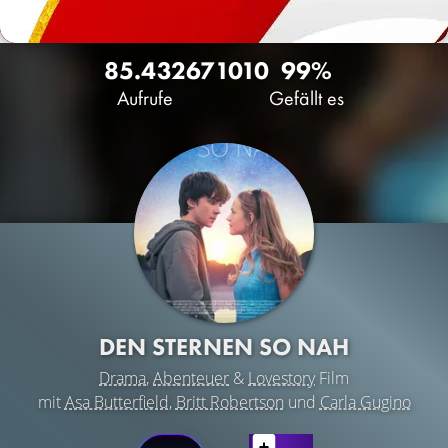
85.432
67
1010
99%
Aufrufe
Gefällt es
DEN STERNEN SO NAH
Drama
,
Abenteuer
&
Lovestory
Film
mit
Asa Butterfield
,
Britt Robertson
und
Carla Gugino
LATEST CONTENT