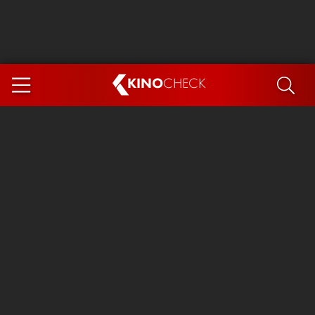
KINO
CHECK
App
DEMNÄCHST IM KINO
Steckerlfischfiasko
The Invite
Ice Cream Man
Das Ende der Sterne
Exit 8
You, Me & Italy