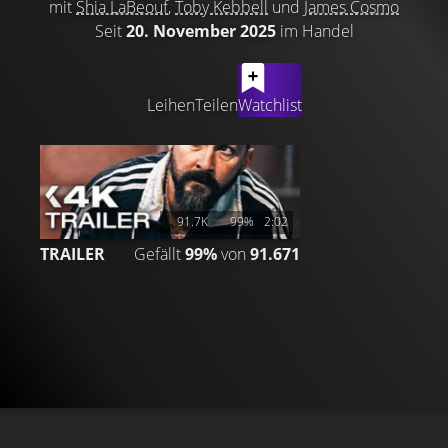
mit
Shia LaBeouf
,
Toby Kebbell
und
James Cosmo
Seit
20. November 2025
im Handel
LATEST CONTENT
Leihen
Teilen
Watchlist
91.7K
99%
2:02
TRAILER
Gefällt
99%
von
91.671