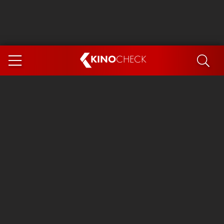
KINO
CHECK
App
DEMNÄCHST IM KINO
Steckerlfischfiasko
Ice Cream Man
Das Ende der Sterne
Exit 8
You, Me & Italy
Marsupilami