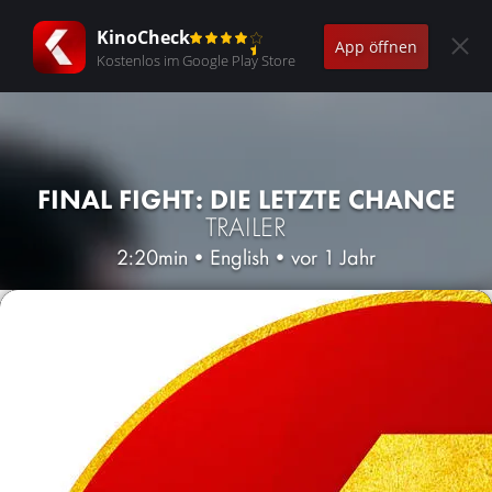
KinoCheck
App öffnen
Kostenlos im Google Play Store
FINAL FIGHT: DIE LETZTE CHANCE
TRAILER
2:20min
•
English
•
vor 1 Jahr