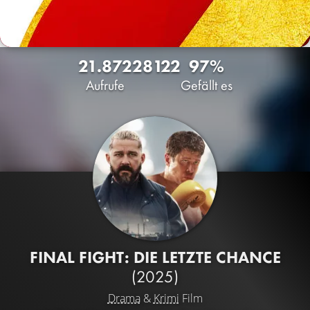
21.872
28
122
97%
Aufrufe
Gefällt es
FINAL FIGHT: DIE LETZTE CHANCE
(2025)
Drama
&
Krimi
Film