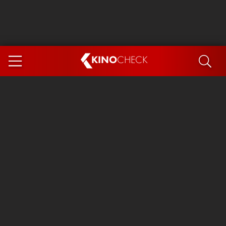
KINO
CHECK
App
DEMNÄCHST IM KINO
Steckerlfischfiasko
Ice Cream Man
Das Ende der Sterne
Exit 8
You, Me & Italy
Marsupilami