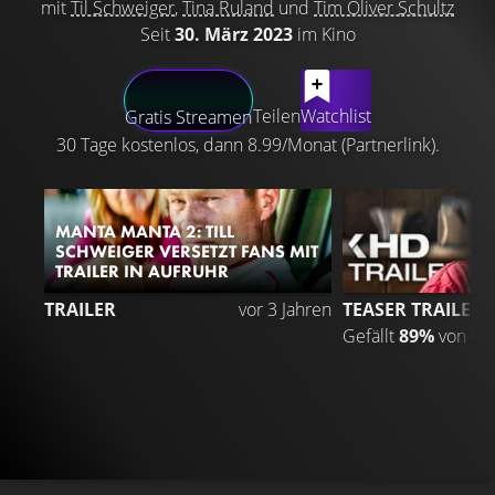
mit
Til Schweiger
,
Tina Ruland
und
Tim Oliver Schultz
Seit
30. März 2023
im Kino
LATEST CONTENT
Teilen
Watchlist
Gratis Streamen
30 Tage kostenlos, dann 8.99/Monat (Partnerlink).
MANTA MANTA 2: TILL
SCHWEIGER VERSETZT FANS MIT
TRAILER IN AUFRUHR
6
TRAILER
vor 3 Jahren
TEASER TRAILER
Gefällt
89%
von
64