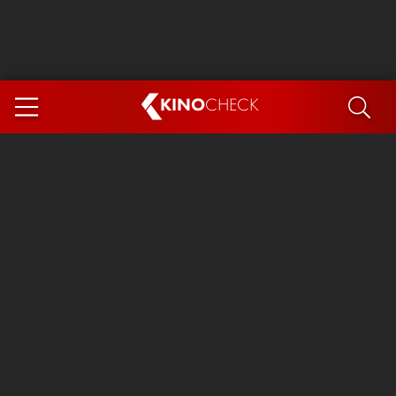
KINO
CHECK
App
DEMNÄCHST IM KINO
Steckerlfischfiasko
Ice Cream Man
Das Ende der Sterne
Exit 8
You, Me & Italy
Marsupilami