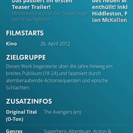
Das passiert im ersten
des neuen Mar
Teaser Trailer!
enthüllt! Inkl
Hiddleston, Pat
Mittlerweile wurde der Teaser sogar
per KI nachgestellt
Ian McKellen u
Auch Channing Tat
Pugh, Paul Rudd, P
FILMSTARTS
viele mehr sind mit
Kino
26. April 2012
ZIELGRUPPE
Dieses Werk begeisterte über die Jahre hinweg ein
breites Publikum (18-24) und fasziniert durch
atemberaubende Actionsequenzen und epische
Schlachten.
ZUSATZINFOS
Original Titel
The Avengers (en)
(O-Ton)
Genres
Superhero
,
Abenteuer
,
Action
&