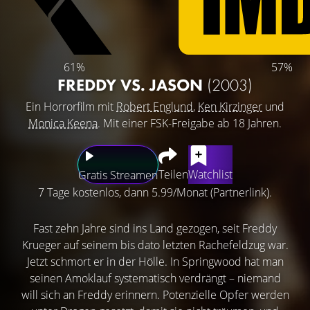
61%
57%
FREDDY VS. JASON
(2003)
Ein Horrorfilm mit
Robert Englund
,
Ken Kirzinger
und
Monica Keena
. Mit einer FSK-Freigabe ab 18 Jahren.
Teilen
Watchlist
Gratis Streamen
7 Tage kostenlos, dann 5.99/Monat (Partnerlink).
Fast zehn Jahre sind ins Land gezogen, seit Freddy
Krueger auf seinem bis dato letzten Rachefeldzug war.
Jetzt schmort er in der Hölle. In Springwood hat man
seinen Amoklauf systematisch verdrängt – niemand
will sich an Freddy erinnern. Potenzielle Opfer werden