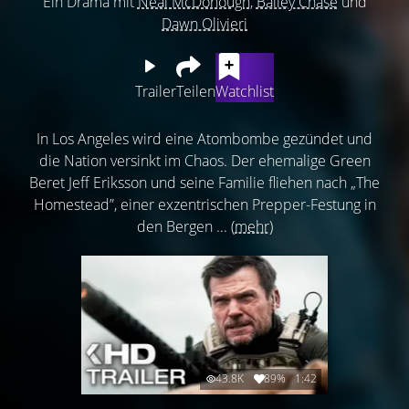
Ein Drama mit
Neal McDonough
,
Bailey Chase
und
Dawn Olivieri
Trailer
Teilen
Watchlist
In Los Angeles wird eine Atombombe gezündet und
die Nation versinkt im Chaos. Der ehemalige Green
Beret Jeff Eriksson und seine Familie fliehen nach „The
Homestead”, einer exzentrischen Prepper-Festung in
den Bergen ...
(mehr)
43.8K
89%
1:42