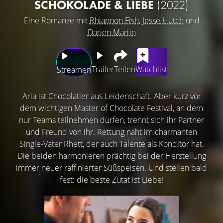
SCHOKOLADE & LIEBE
(2022)
Eine Romanze mit
Rhiannon Fish
,
Jesse Hutch
und
Darien Martin
Trailer
Teilen
Watchlist
Streamen
Aria ist Chocolatier aus Leidenschaft. Aber kurz vor
dem wichtigen Master of Chocolate Festival, an dem
nur Teams teilnehmen dürfen, trennt sich ihr Partner
und Freund von ihr. Rettung naht im charmanten
Single-Vater Rhett, der auch Talente als Konditor hat.
Die beiden harmonieren prächtig bei der Herstellung
immer neuer raffinierter Süßspeisen. Und stellen bald
fest: die beste Zutat ist Liebe!