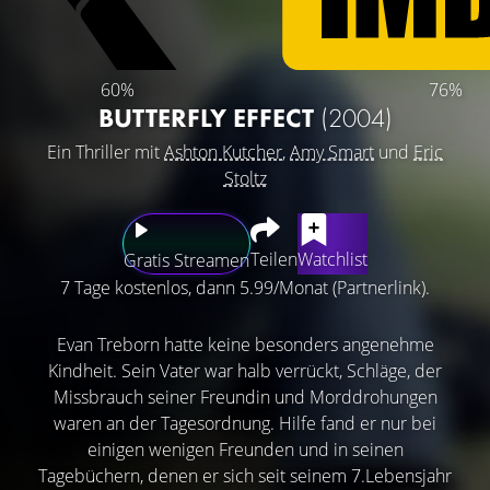
60%
76%
BUTTERFLY EFFECT
(2004)
Ein Thriller mit
Ashton Kutcher
,
Amy Smart
und
Eric
Stoltz
Teilen
Watchlist
Gratis Streamen
7 Tage kostenlos, dann 5.99/Monat (Partnerlink).
Evan Treborn hatte keine besonders angenehme
Kindheit. Sein Vater war halb verrückt, Schläge, der
Missbrauch seiner Freundin und Morddrohungen
waren an der Tagesordnung. Hilfe fand er nur bei
einigen wenigen Freunden und in seinen
Tagebüchern, denen er sich seit seinem 7.Lebensjahr