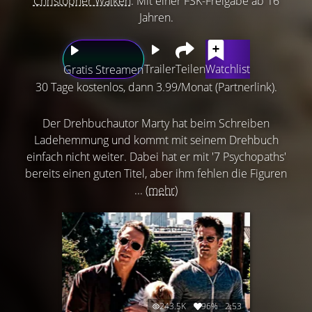
Christopher Walken
. Mit einer FSK-Freigabe ab 16
Jahren.
Trailer
Teilen
Watchlist
Gratis Streamen
30 Tage kostenlos, dann 3.99/Monat (Partnerlink).
Der Drehbuchautor Marty hat beim Schreiben
Ladehemmung und kommt mit seinem Drehbuch
einfach nicht weiter. Dabei hat er mit '7 Psychopaths'
bereits einen guten Titel, aber ihm fehlen die Figuren
...
(mehr)
243.5K
96%
2:53