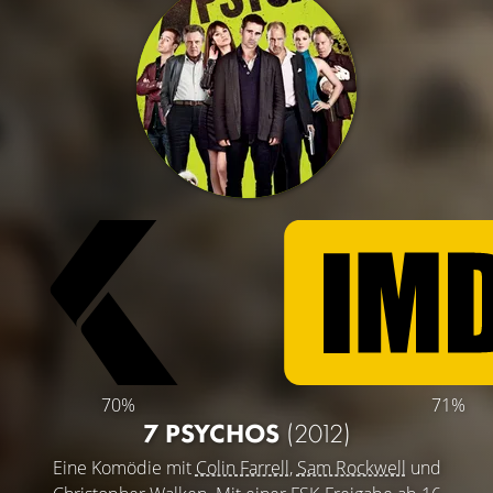
70%
71%
7 PSYCHOS
(2012)
Eine Komödie mit
Colin Farrell
,
Sam Rockwell
und