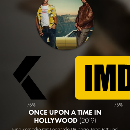
76%
76%
ONCE UPON A TIME IN
HOLLYWOOD
(2019)
Eine Komödie mit
Leonardo DiCaprio
,
Brad Pitt
und