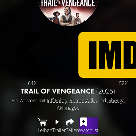
64%
52%
TRAIL OF VENGEANCE
(2025)
Ein Western mit
Jeff Fahey
,
Rumer Willis
und
Gbenga
Akinnagbe
Leihen
Trailer
Teilen
Watchlist