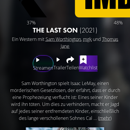
37%
48%
THE LAST SON
(2021)
Ein Western mit
Sam Worthington
,
mgk
und
Thomas
Jane
Trailer
Teilen
Watchlist
Streamen
Sam Worthington spielt Isaac LeMay, einen
mörderischen Gesetzlosen, der erfährt, dass er durch
eine Prophezeiung verflucht ist: Eines seiner Kinder
wird ihn töten. Um dies zu verhindern, macht er Jagd
auf jedes seiner entfremdeten Kinder, einschließlich
des lange verschollenen Sohnes Cal ...
(mehr)