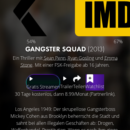
54%
67%
GANGSTER SQUAD
(2013)
Ein Thriller mit
Sean Penn
,
Ryan Gosling
und
Emma
Stone
. Mit einer FSK-Freigabe ab 16 Jahren.
Trailer
Teilen
Watchlist
Gratis Streamen
30 Tage kostenlos, dann 8.99/Monat (Partnerlink).
Los Angeles 1949: Der skrupellose Gangsterboss
Mickey Cohen aus Brooklyn beherrscht die Stadt und
sahnt bei allen illegalen Geschäften ab: Drogen,
Waffenhandel, Prostitution. Wenn es nach ihm ginge,