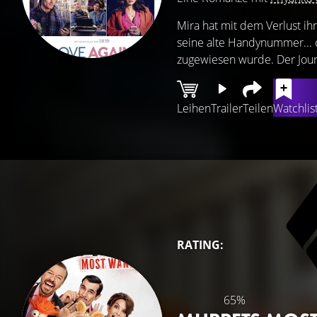
Mira hat mit dem Verlust i
seine alte Handynummer...
zugewiesen wurde. Der Journa
Leihen
Trailer
Teilen
Watchlis
RATING:
65%