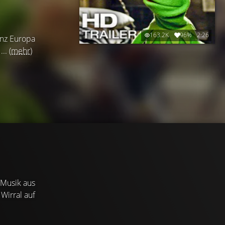
163.2K
96%
2:26
anz Europa
...
(mehr)
 Musik aus
Wirral auf