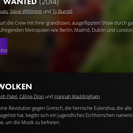
T WANTED
(2014)
vais
,
Steve Whitmire
und
Ty Burrell
rt die Crew mit ihrer grandiosen, ausgeflippten Show durch g
aufregenden Metropolen wie Berlin, Madrid, Dublin und London 
list
 WOLKEN
sh Patel
,
Céline Dion
und
Hannah Waddingham
ne Revolution gegen Gretsch, die herrische Eulendiva, die alle
ausgelöst hat, begibt sich ein jugendliches Eichhörnchen namens 
e, um die Musik zu befreien.