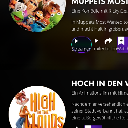
MUPPETS MOS
Eine Komödie mit
Ricky Ger
In Muppets Most Wanted tou
und macht Halt in großen, 
Trailer
Teilen
Watch
Streamen
HOCH IN DEN
Ein Animationsfilm mit
Hime
Nachdem er versehentlich ei
seiner Stadt verbannt hat, 
eine außergewöhnliche Reis