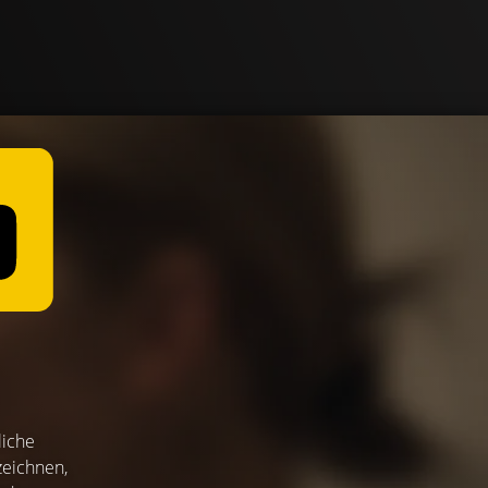
liche
zeichnen,