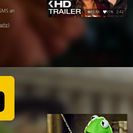
 SMS an
85.8K
91%
2:42
mehr)