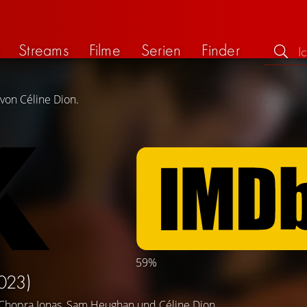
Streams
Filme
Serien
Finder
 von Céline Dion.
59%
023)
 Chopra Jonas
,
Sam Heughan
und
Céline Dion